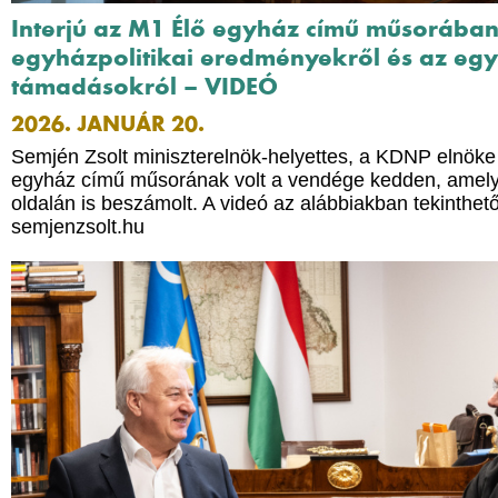
Interjú az M1 Élő egyház című műsorában
egyházpolitikai eredményekről és az egy
támadásokról – VIDEÓ
2026. JANUÁR 20.
Semjén Zsolt miniszterelnök-helyettes, a KDNP elnöke
egyház című műsorának volt a vendége kedden, amely
oldalán is beszámolt. A videó az alábbiakban tekinthe
semjenzsolt.hu