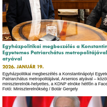
Egyházpolitikai megbeszélés a Konstanti
Egyetemes Patriarchátus metropolitájával
atyával
2026. JANUÁR 19.
Egyházpolitikai megbeszélés a Konstantinápolyi Egye
Patriarchátus metropolitájával, Arsenios atyával – közö
miniszterelnök-helyettes, a KDNP elnöke hétfőn a Fac
Fotó: Miniszterelnökség / Botár Gergely