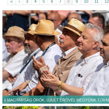
«
‹
3
4
5
6
7
8
9
10
11
12
A MAGYARSÁG ÖRÖK, ÚJULT ERŐVEL MEGYÜNK TOVÁ