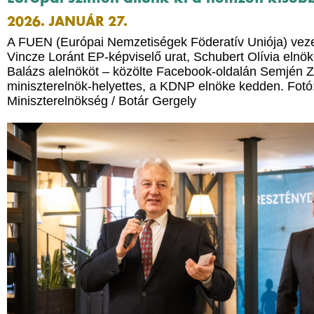
2026. JANUÁR 27.
A FUEN (Európai Nemzetiségek Föderatív Uniója) vez
Vincze Loránt EP-képviselő urat, Schubert Olívia elnö
Balázs alelnököt – közölte Facebook-oldalán Semjén Z
miniszterelnök-helyettes, a KDNP elnöke kedden. Fotó
Miniszterelnökség / Botár Gergely