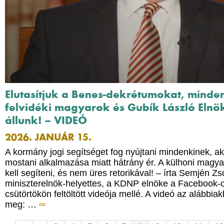
Elutasítjuk a Benes-dekrétumokat, minde
felvidéki magyarok és Gubík László Elnö
állunk! – VIDEÓ
2026. JANUÁR 15.
A kormány jogi segítséget fog nyújtani mindenkinek, a
mostani alkalmazása miatt hátrány ér. A külhoni magyar
kell segíteni, és nem üres retorikával! – írta Semjén Zso
miniszterelnök-helyettes, a KDNP elnöke a Facebook-o
csütörtökön feltöltött videója mellé. A videó az alábbia
meg: …
∞