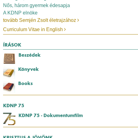
Nős, három gyermek édesapja
A KDNP elnöke
tovább Semjén Zsolt életrajzához
Curriculum Vitae in English
ÍRÁSOK
Beszédek
Könyvek
Books
KDNP 75
KDNP 75 - Dokumentumfilm
KRISZTUS A JÖVŐNK