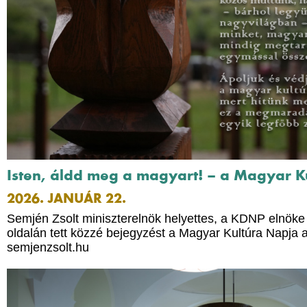
Isten, áldd meg a magyart! – a Magyar K
2026. JANUÁR 22.
Semjén Zsolt miniszterelnök helyettes, a KDNP elnök
oldalán tett közzé bejegyzést a Magyar Kultúra Napja 
semjenzsolt.hu