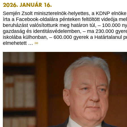
2026. JANUÁR 16.
Semjén Zsolt miniszterelnök-helyettes, a KDNP elnöke
írta a Facebook-oldalára pénteken feltöltött videója me
beruházást valósítottunk meg határon túl, – 100.000 ny
gazdaság és identitásvédelemben, – ma 230.000 gyere
iskolába külhonban, – 600.000 gyerek a Határtalanul 
elmehetett …
∞