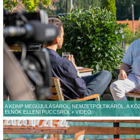
A KDNP MEGÚJULÁSÁRÓL, NEMZETPOLTIKÁRÓL, A KÖ
ELNÖK ELLENI PUCCSRÓL + VIDEÓ