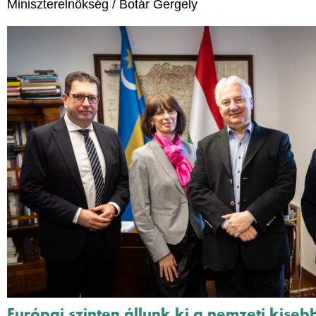
Miniszterelnökség / Botár Gergely
Európai szinten állunk ki a nemzeti kiseb