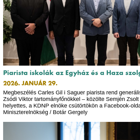
Piarista iskolák az Egyház és a Haza szo
2026. JANUÁR 29.
Megbeszélés Carles Gil i Saguer piarista rend generáli
Zsódi Viktor tartományfőnökkel – közölte Semjén Zsolt
helyettes, a KDNP elnöke csütörtökön a Facebook-olda
Miniszterelnökség / Botár Gergely