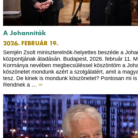
A Johanniták
2026. FEBRUÁR 19.
Semjén Zsolt miniszterelnök-helyettes beszéde a Joha
központjának átadásán. Budapest, 2026. február 11. 
Kormánya nevében megbecsüléssel köszöntöm a Johan
köszönetet mondunk azért a szolgálatért, amit a magy
tesz. De kinek is mondunk köszönetet? Pontosan mi is
Rendnek a …
∞