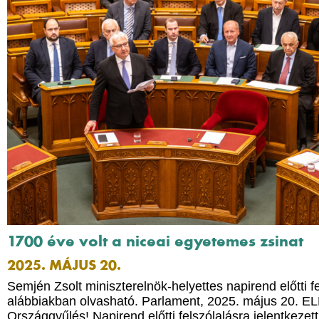
1700 éve volt a niceai egyetemes zsinat
2025. MÁJUS 20.
Semjén Zsolt miniszterelnök-helyettes napirend előtti f
alábbiakban olvasható. Parlament, 2025. május 20. EL
Országgyűlés! Napirend előtti felszólalásra jelentkezet