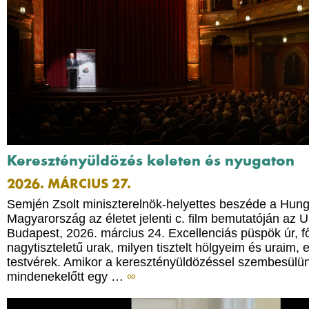
Keresztényüldözés keleten és nyugaton
2026. MÁRCIUS 27.
Semjén Zsolt miniszterelnök-helyettes beszéde a Hung
Magyarország az életet jelenti c. film bemutatóján az 
Budapest, 2026. március 24. Excellenciás püspök úr, f
nagytiszteletű urak, milyen tisztelt hölgyeim és uraim,
testvérek. Amikor a keresztényüldözéssel szembesülün
mindenekelőtt egy …
∞