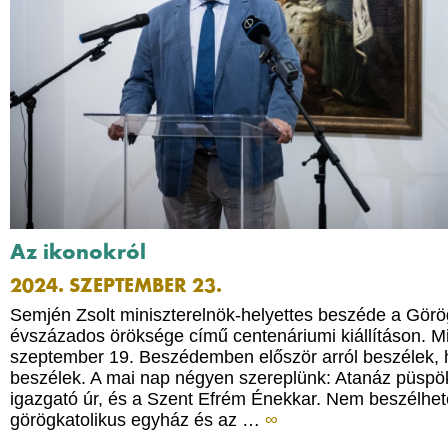
Az ikonokról
2024. SZEPTEMBER 23.
Semjén Zsolt miniszterelnök-helyettes beszéde a Görö
évszázados öröksége című centenáriumi kiállításon. Mi
szeptember 19. Beszédemben először arról beszélek, 
beszélek. A mai nap négyen szereplünk: Atanáz püsp
igazgató úr, és a Szent Efrém Énekkar. Nem beszélhet
görögkatolikus egyház és az …
∞