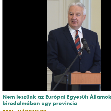
Nem leszünk az Európai Egyesült Államo
birodalmában egy provincia