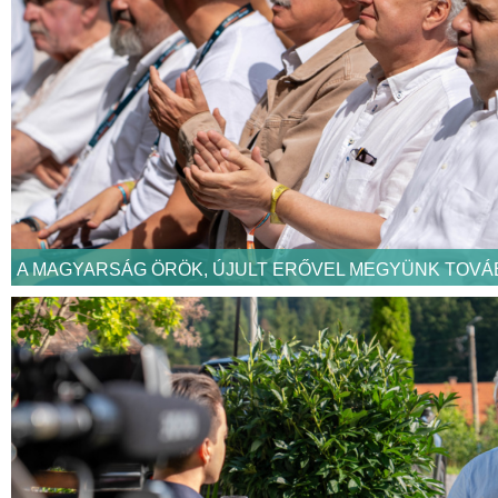
A MAGYARSÁG ÖRÖK, ÚJULT ERŐVEL MEGYÜNK TOVÁ