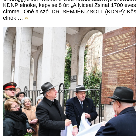
KDNP elnöke, képviselő úr: „A Niceai Zsinat 1700 éves
címmel. Öné a szó. DR. SEMJÉN ZSOLT (KDNP): Kös
elnök …
∞