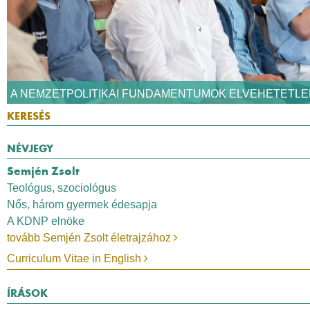
A NEMZETPOLITIKAI FUNDAMENTUMOK ELVEHETETLE
NÉVJEGY
Semjén Zsolt
Teológus, szociológus
Nős, három gyermek édesapja
A KDNP elnöke
tovább Semjén Zsolt életrajzához
Curriculum Vitae in English
ÍRÁSOK