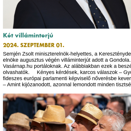
Két villáminterjú
2024. SZEPTEMBER 01.
Semjén Zsolt miniszterelnök-helyettes, a Keresztényd
elnöke augusztus végén villáminterjút adott a Gondola
Vasárnap.hu portáloknak. Az alábbiakban ezek a besz
olvashatók. Kényes kérdések, karcos válaszok – Győ
fideszes európai parlamenti képviselő nőverésbe kev
– Amint kijózanodott, azonnal lemondott minden tiszts