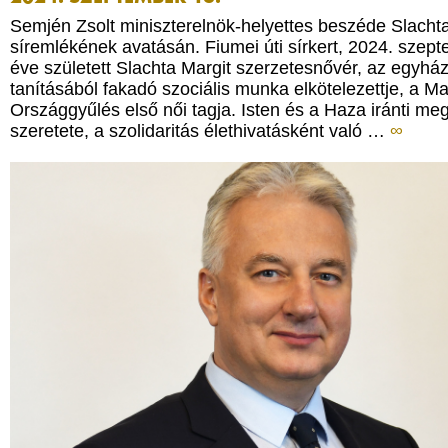
Semjén Zsolt miniszterelnök-helyettes beszéde Slacht
síremlékének avatásán. Fiumei úti sírkert, 2024. szep
éve született Slachta Margit szerzetesnővér, az egyház
tanításából fakadó szociális munka elkötelezettje, a M
Országgyűlés első női tagja. Isten és a Haza iránti me
szeretete, a szolidaritás élethivatásként való …
∞