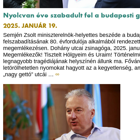
Nyolcvan éve szabadult fel a budapesti g
2025. JANUÁR 19.
Semjén Zsolt miniszterelnök-helyettes beszéde a budap
felszabadításának 80. évfordulója alkalmából rendezet
megemlékezésen. Dohány utcai zsinagóga, 2025. január
Megemlékezők! Tisztelt Hölgyeim és Uraim! Történelm
legnagyobb tragédiájának helyszínén állunk ma. Fővá
letörölhetetlen nyomokat hagyott az a kegyetlenség, a
„nagy gettó” utcái …
∞