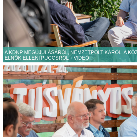
A KDNP MEGÚJULÁSÁRÓL, NEMZETPOLTIKÁRÓL, A KÖ
ELNÖK ELLENI PUCCSRÓL + VIDEÓ