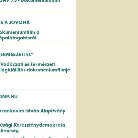
DNP 75 - Dokumentumfilm
US A JÖVŐNK
okumentumfilm a
ápalátogatásról
TERMÉSZETTEL”
 Vadászati és Természeti
ilágkiállítás dokumentumfilmje
DNP.HU
arankovics István Alapítvány
fjúsági Kereszténydemokrata
zövetség