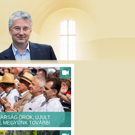
ARSÁG ÖRÖK, ÚJULT
L MEGYÜNK TOVÁBB!