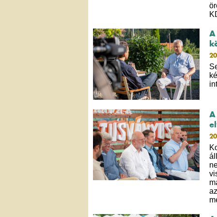
ör
K
A
k
20
Se
ké
i
A
e
20
K
ál
ne
vi
má
az
me