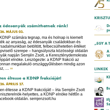
K
KRISZT
z édesanyák számíthatnak ránk!
D
p
26. MÁJUS 03.
KDNP számára tegnap, ma és holnap is kiemelt
ték az anyaság, az édesanyák családokban és
„EGY A 
rsadalmunkban betöltött, felbecsülhetetlen értéket
pviselő szerepe – hangsúlyozta közösségi oldalán
A
yák napján Semjén Zsolt, a Kereszténydemokrata
V
ppárt elnöke. Leszögezte: a KDNP frakció az
onnan megalakuló országgyűlésben mindig azon
esz, …
∞
LINKEK
K
sten éltesse a KDNP frakcióját!
26. ÁPRILIS 27.
B
ten éltesse a KDNP frakcióját! – írta Semjén Zsolt
niszterelnök-helyettes, a KDNP elnöke hétfőn a
cebook-oldalán. semjenzsolt.hu
I
S