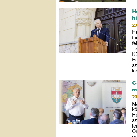
H
h
20
He
tu
fe
je
KD
Eg
sz
ke
G
m
20
Ma
kö
Ho
sz
le
Or
ne