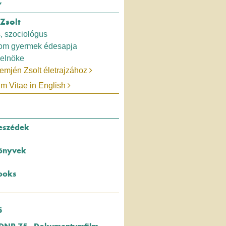
Y
Zsolt
, szociológus
rom gyermek édesapja
elnöke
emjén Zsolt életrajzához
um Vitae in English
eszédek
önyvek
ooks
5