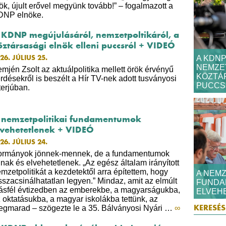
ök, újult erővel megyünk tovább!” – fogalmazott a
DNP elnöke.
 KDNP megújulásáról, nemzetpoltikáról, a
öztársasági elnök elleni puccsról + VIDEÓ
26. JÚLIUS 25.
A KDN
NEMZET
mjén Zsolt az aktuálpolitika mellett örök érvényű
KÖZTÁR
rdésekről is beszélt a Hír TV-nek adott tusványosi
PUCCSR
nterjúban.
 nemzetpolitikai fundamentumok
lvehetetlenek + VIDEÓ
26. JÚLIUS 24.
ormányok jönnek-mennek, de a fundamentumok
lnak és elvehetetlenek. „Az egész általam irányított
mzetpolitikát a kezdetektől arra építettem, hogy
A NEMZ
sszacsinálhatatlan legyen.” Mindaz, amit az elmúlt
FUNDA
sfél évtizedben az emberekbe, a magyarságukba,
ELVEHE
 oktatásukba, a magyar iskolákba tettünk, az
gmarad – szögezte le a 35. Bálványosi Nyári …
∞