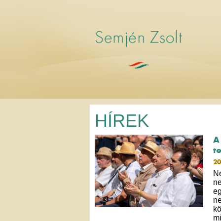
HÍREK
A
t
20
N
ne
eg
ne
kö
mi