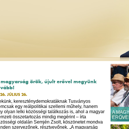
 magyarság örök, újult erővel megyünk
ovább!
26. JÚLIUS 26.
ekünk, kereszténydemokratáknak Tusványos
mcsak egy reálpolitikai szellemi műhely, hanem
y olyan lelki közösségi találkozás is, ahol a magyar
A MAGY
mzeti összetartozás mindig megérint – írta
ERŐVE
zösségi oldalán Semjén Zsolt, köszönetet mondva
nden szervezőnek, résztvevőnek. „A magyarság