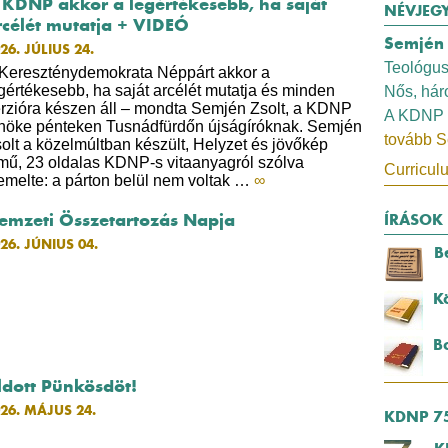
 KDNP akkor a legértékesebb, ha saját
NÉVJEG
rcélét mutatja + VIDEÓ
Semjén 
26. JÚLIUS 24.
Teológus
Kereszténydemokrata Néppárt akkor a
gértékesebb, ha saját arcélét mutatja és minden
Nős, há
rzióra készen áll – mondta Semjén Zsolt, a KDNP
A KDNP 
nöke pénteken Tusnádfürdőn újságíróknak. Semjén
tovább S
olt a közelmúltban készült, Helyzet és jövőkép
mű, 23 oldalas KDNP-s vitaanyagról szólva
Curricul
emelte: a párton belül nem voltak …
∞
emzeti Összetartozás Napja
ÍRÁSOK
26. JÚNIUS 04.
B
K
B
ldott Pünkösdöt!
26. MÁJUS 24.
KDNP 7