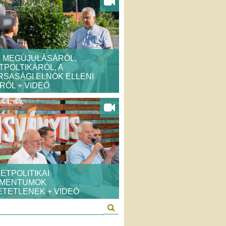
P MEGÚJULÁSÁRÓL,
POLTIKÁRÓL, A
SASÁGI ELNÖK ELLENI
ÓL + VIDEÓ
ETPOLITIKAI
MENTUMOK
TETLENEK + VIDEÓ