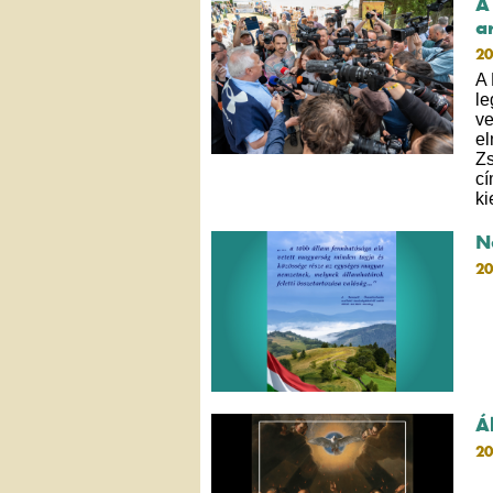
A
a
20
A 
le
ve
el
Zs
cí
ki
N
20
Á
20