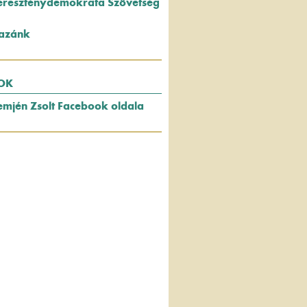
ereszténydemokrata Szövetség
azánk
OK
emjén Zsolt Facebook oldala