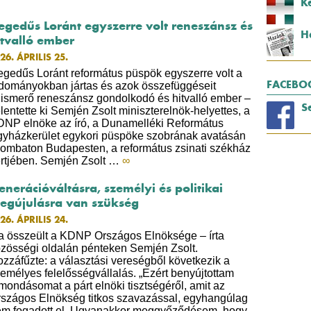
K
egedűs Loránt egyszerre volt reneszánsz és
H
itvalló ember
26. ÁPRILIS 25.
gedűs Loránt református püspök egyszerre volt a
FACEBO
dományokban jártas és azok összefüggéseit
lismerő reneszánsz gondolkodó és hitvalló ember –
S
lentette ki Semjén Zsolt miniszterelnök-helyettes, a
NP elnöke az író, a Dunamelléki Református
yházkerület egykori püspöke szobrának avatásán
ombaton Budapesten, a református zsinati székház
rtjében. Semjén Zsolt …
∞
enerációváltásra, személyi és politikai
egújulásra van szükség
26. ÁPRILIS 24.
 összeült a KDNP Országos Elnöksége – írta
zösségi oldalán pénteken Semjén Zsolt.
zzáfűzte: a választási vereségből következik a
emélyes felelősségvállalás. „Ezért benyújtottam
mondásomat a párt elnöki tisztségéről, amit az
szágos Elnökség titkos szavazással, egyhangúlag
m fogadott el. Ugyanakkor meggyőződésem, hogy