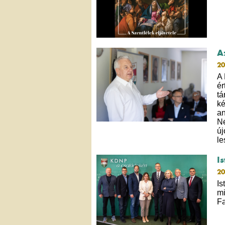
A
20
A 
ér
tá
ké
an
Né
új
l
I
20
Is
mi
Fa