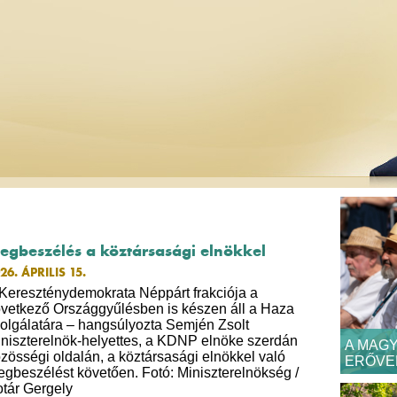
egbeszélés a köztársasági elnökkel
26. ÁPRILIS 15.
Kereszténydemokrata Néppárt frakciója a
vetkező Országgyűlésben is készen áll a Haza
olgálatára – hangsúlyozta Semjén Zsolt
niszterelnök-helyettes, a KDNP elnöke szerdán
A MAGY
zösségi oldalán, a köztársasági elnökkel való
ERŐVE
gbeszélést követően. Fotó: Miniszterelnökség /
tár Gergely