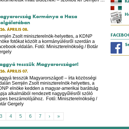
K
H
agyarország Kormánya a Haza
zolgálatában
26. ÁPRILIS 08.
FACEBO
mjén Zsolt miniszterelnök-helyettes, a KDNP
nöke fotókat közölt a kormányülésről szerdán a
S
cebook-oldalán. Fotó: Miniszterelnökség / Botár
rgely
aggyá tesszük Magyarországot!
26. ÁPRILIS 07.
ggyá tesszük Magyarországot! – írta közösségi
dalán Semjén Zsolt miniszterelnök-helyettes, a
NP elnöke kedden a magyar-amerikai barátság
pja alkalmából rendezett nagygyűlésről szóló
pes beszámolójához. Fotó: Miniszterelnökség /
otár Gergely
3
4
5
6
7
›
»