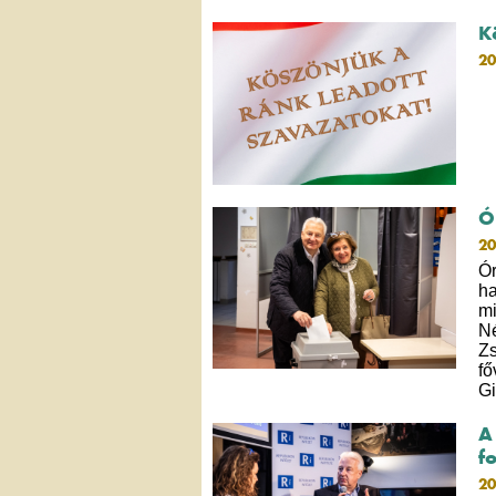
K
20
Ó
20
Ór
ha
mi
Né
Zs
fő
Gi
A
f
20