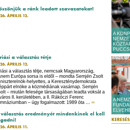
öszönjük a ránk leadott szavazatokat!
26. ÁPRILIS 12.
A KDN
NEMZET
KÖZTÁR
PUCCSR
riási a választás tétje
26. ÁPRILIS 12.
iási a választás tétje, nemcsak Magyarország,
nem Európa sorsa is eldől – mondta Semjén Zsolt
niszterelnök-helyettes, a Kereszténydemokrata
ppárt elnöke a közmédiának vasárnap. Semjén
olt – miután felesége társaságában leadta voksát a
város II. kerületében, a II. Rákóczi Ferenc
A NEMZ
mnáziumban – úgy fogalmazott: 1989 óta …
∞
FUNDA
ELVEHE
 választás eredményét mindenkinek el kell
ogadni!
26. ÁPRILIS 11.