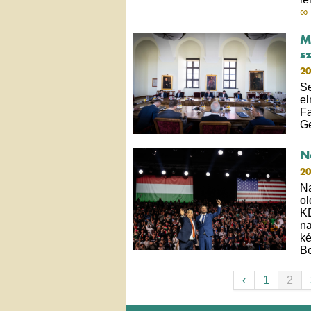
∞
M
s
20
Se
el
Fa
Ge
N
20
Na
ol
KD
na
ké
B
‹
1
2