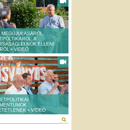
P MEGÚJULÁSÁRÓL,
POLTIKÁRÓL, A
SASÁGI ELNÖK ELLENI
ÓL + VIDEÓ
ETPOLITIKAI
MENTUMOK
TETLENEK + VIDEÓ