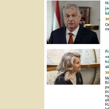
H
j
k
20
Or
me
F
s
h
d
20
Me
Bí
pa
pu
ny
el
Rä
le