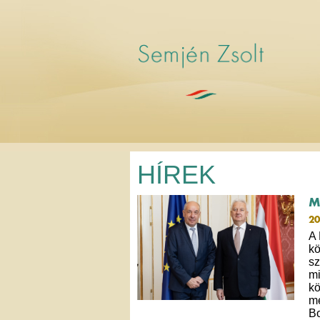
HÍREK
M
20
A 
kö
sz
mi
kö
me
Bo