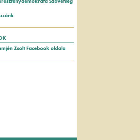
ereszténydemokrata Szövetség
azánk
OK
emjén Zsolt Facebook oldala