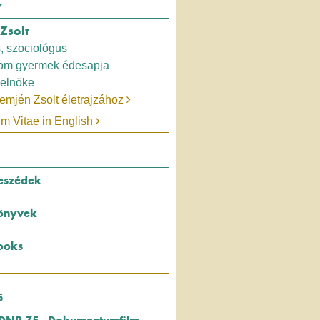
Y
Zsolt
, szociológus
rom gyermek édesapja
elnöke
emjén Zsolt életrajzához
um Vitae in English
eszédek
önyvek
ooks
5