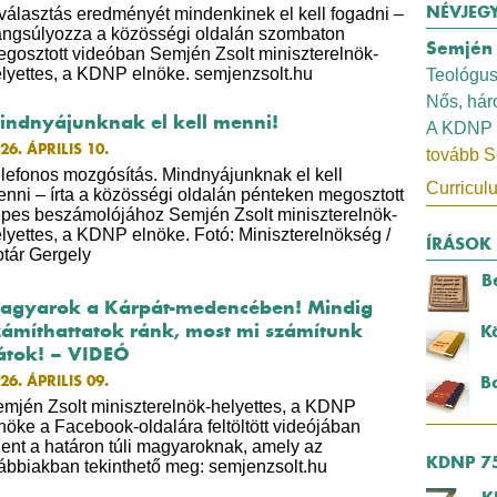
NÉVJEG
választás eredményét mindenkinek el kell fogadni –
ngsúlyozza a közösségi oldalán szombaton
Semjén 
gosztott videóban Semjén Zsolt miniszterelnök-
lyettes, a KDNP elnöke. semjenzsolt.hu
Teológus
Nős, há
indnyájunknak el kell menni!
A KDNP 
26. ÁPRILIS 10.
tovább S
lefonos mozgósítás. Mindnyájunknak el kell
Curricul
nni – írta a közösségi oldalán pénteken megosztott
pes beszámolójához Semjén Zsolt miniszterelnök-
lyettes, a KDNP elnöke. Fotó: Miniszterelnökség /
ÍRÁSOK
otár Gergely
B
agyarok a Kárpát-medencében! Mindig
zámíthattatok ránk, most mi számítunk
K
átok! – VIDEÓ
26. ÁPRILIS 09.
B
mjén Zsolt miniszterelnök-helyettes, a KDNP
nöke a Facebook-oldalára feltöltött videójában
ent a határon túli magyaroknak, amely az
KDNP 7
ábbiakban tekinthető meg: semjenzsolt.hu