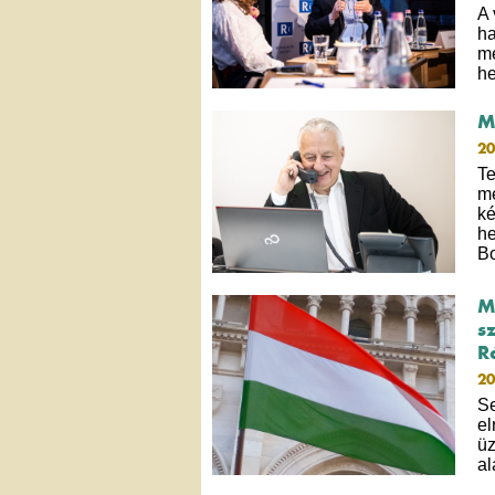
A 
ha
me
he
M
20
Te
me
ké
he
B
M
s
R
20
Se
el
üz
al