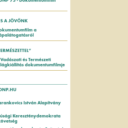
DNP 75 - Dokumentumfilm
US A JÖVŐNK
okumentumfilm a
ápalátogatásról
TERMÉSZETTEL”
 Vadászati és Természeti
ilágkiállítás dokumentumfilmje
DNP.HU
arankovics István Alapítvány
fjúsági Kereszténydemokrata
zövetség