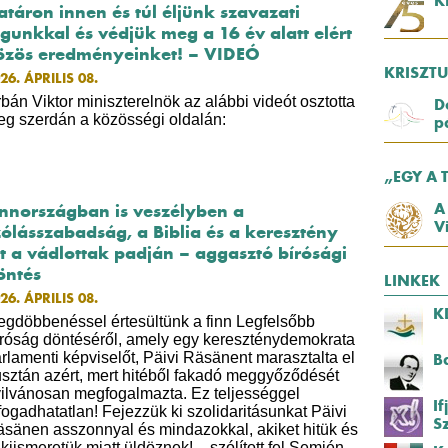
K
atáron innen és túl éljünk szavazati
ogunkkal és védjük meg a 16 év alatt elért
özös eredményeinket! – VIDEÓ
KRISZT
26. ÁPRILIS 08.
bán Viktor miniszterelnök az alábbi videót osztotta
D
g szerdán a közösségi oldalán:
p
„EGY A 
A
innországban is veszélyben a
V
zólásszabadság, a Biblia és a keresztény
it a vádlottak padján – aggasztó bírósági
öntés
LINKEK
26. ÁPRILIS 08.
K
gdöbbenéssel értesültünk a finn Legfelsőbb
róság döntéséről, amely egy kereszténydemokrata
rlamenti képviselőt, Päivi Räsänent marasztalta el
B
sztán azért, mert hitéből fakadó meggyőződését
ilvánosan megfogalmazta. Ez teljességgel
I
fogadhatatlan! Fejezzük ki szolidaritásunkat Päivi
S
sänen asszonnyal és mindazokkal, akiket hitük és
lkiismeretük miatt üldöznek! – szólított fel Semjén …