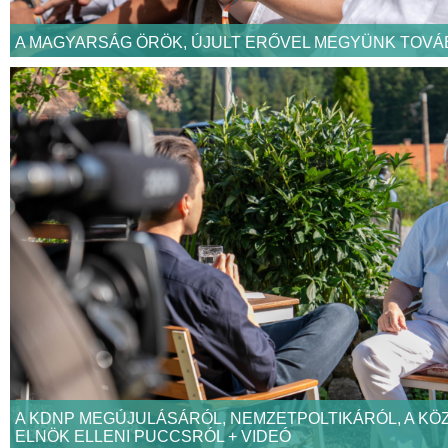
A MAGYARSÁG ÖRÖK, ÚJULT ERŐVEL MEGYÜNK TOVÁ
A KDNP MEGÚJULÁSÁRÓL, NEMZETPOLTIKÁRÓL, A KÖ
ELNÖK ELLENI PUCCSRÓL + VIDEÓ