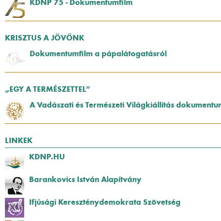
KDNP 75 - Dokumentumfilm
KRISZTUS A JÖVŐNK
Dokumentumfilm a pápalátogatásról
„EGY A TERMÉSZETTEL”
A Vadászati és Természeti Világkiállítás dokumentu
LINKEK
KDNP.HU
Barankovics István Alapítvány
Ifjúsági Kereszténydemokrata Szövetség