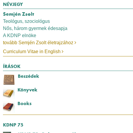
NÉVJEGY
Semjén Zsolt
Teológus, szociológus
Nős, három gyermek édesapja
A KDNP elnöke
tovább Semjén Zsolt életrajzához
Curriculum Vitae in English
ÍRÁSOK
Beszédek
Könyvek
Books
KDNP 75