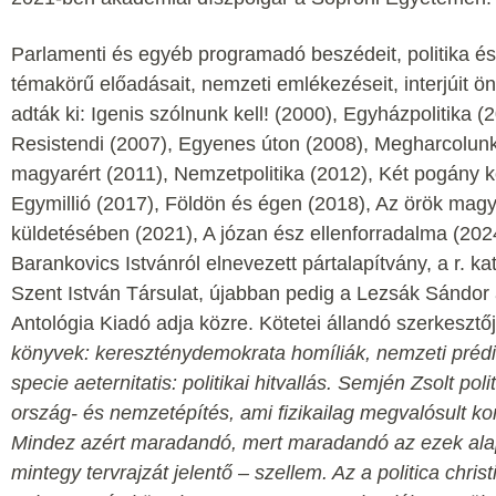
Parlamenti és egyéb programadó beszédeit, politika é
témakörű előadásait, nemzeti emlékezéseit, interjúit ö
adták ki: Igenis szólnunk kell! (2000), Egyházpolitika (2
Resistendi (2007), Egyenes úton (2008), Megharcolun
magyarért (2011), Nemzetpolitika (2012), Két pogány k
Egymillió (2017), Földön és égen (2018), Az örök mag
küldetésében (2021), A józan ész ellenforradalma (202
Barankovics Istvánról elnevezett pártalapítvány, a r. ka
Szent István Társulat, újabban pedig a Lezsák Sándor a
Antológia Kiadó adja közre. Kötetei állandó szerkesztőj
könyvek: kereszténydemokrata homíliák, nemzeti prédi
specie aeternitatis: politikai hitvallás. Semjén Zsolt pol
ország- és nemzetépítés, ami fizikailag megvalósult k
Mindez azért maradandó, mert maradandó az ezek alapj
mintegy tervrajzát jelentő – szellem. Az a politica chris