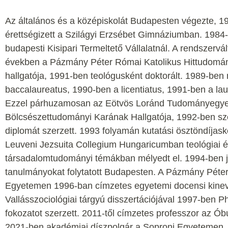
Az általános és a középiskolát Budapesten végezte, 1
érettségizett a Szilágyi Erzsébet Gimnáziumban. 1984-
budapesti Kisipari Termeltető Vállalatnál. A rendszerv
években a Pázmány Péter Római Katolikus Hittudomány
hallgatója, 1991-ben teológusként doktorált. 1989-ben
baccalaureatus, 1990-ben a licentiatus, 1991-ben a lau
Ezzel párhuzamosan az Eötvös Loránd Tudományegy
Bölcsészettudományi Karának Hallgatója, 1992-ben sz
diplomát szerzett. 1993 folyamán kutatási ösztöndíjask
Leuveni Jezsuita Collegium Hungaricumban teológiai 
társadalomtudományi témákban mélyedt el. 1994-ben j
tanulmányokat folytatott Budapesten. A Pázmány Péter
Egyetemen 1996-ban címzetes egyetemi docensi kinev
Vallásszociológiai tárgyú disszertációjával 1997-ben
fokozatot szerzett. 2011-től címzetes professzor az Ó
2021-ben akadémiai díszpolgár a Soproni Egyetemen.