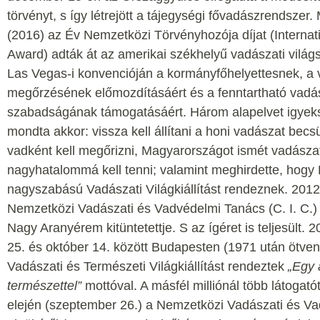
törvényt, s így létrejött a tájegységi fővadászrendszer
(2016) az Év Nemzetközi Törvényhozója díjat (Internati
Award) adták át az amerikai székhelyű vadászati világ
Las Vegas-i konvencióján a kormányfőhelyettesnek, a 
megőrzésének előmozdításáért és a fenntartható vadá
szabadságának támogatásáért. Három alapelvet igyeks
mondta akkor: vissza kell állítani a honi vadászat becsü
vadként kell megőrizni, Magyarországot ismét vadászat
nagyhatalommá kell tenni; valamint meghirdette, hog
nagyszabású Vadászati Világkiállítást rendeznek. 2012-
Nemzetközi Vadászati és Vadvédelmi Tanács (C. I. C.)
Nagy Aranyérem kitüntetettje. S az ígéret is teljesült.
25. és október 14. között Budapesten (1971 után ötven
Vadászati és Természeti Világkiállítást rendeztek
„Egy 
természettel”
mottóval. A másfél milliónál több látogatót
elején (szeptember 26.) a Nemzetközi Vadászati és V