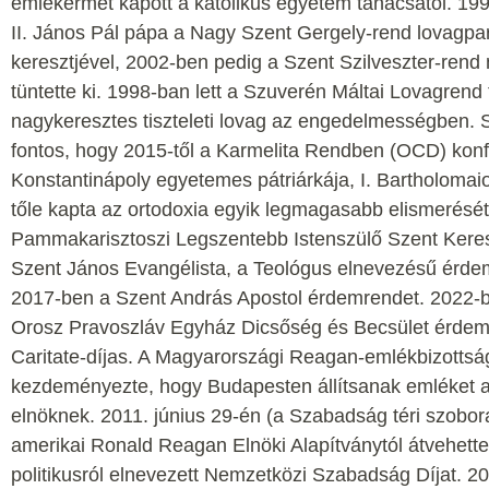
emlékérmet kapott a katolikus egyetem tanácsától. 1
II. János Pál pápa a Nagy Szent Gergely-rend lovagpa
keresztjével, 2002-ben pedig a Szent Szilveszter-rend
tüntette ki. 1998-ban lett a Szuverén Máltai Lovagrend 
nagykeresztes tiszteleti lovag az engedelmességben. 
fontos, hogy 2015-től a Karmelita Rendben (OCD) konf
Konstantinápoly egyetemes pátriárkája, I. Bartholomaios
tőle kapta az ortodoxia egyik legmagasabb elismerését
Pammakarisztoszi Legszentebb Istenszülő Szent Keres
Szent János Evangélista, a Teológus elnevezésű érde
2017-ben a Szent András Apostol érdemrendet. 2022-
Orosz Pravoszláv Egyház Dicsőség és Becsület érdemr
Caritate-díjas. A Magyarországi Reagan-emlékbizottsá
kezdeményezte, hogy Budapesten állítsanak emléket a 
elnöknek. 2011. június 29-én (a Szabadság téri szobor
amerikai Ronald Reagan Elnöki Alapítványtól átvehette
politikusról elnevezett Nemzetközi Szabadság Díjat. 20