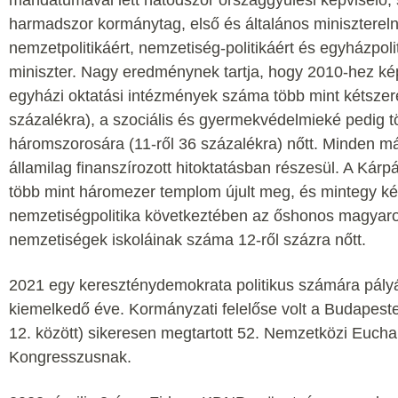
mandátumával lett hatodszor országgyűlési képviselő, 
harmadszor kormánytag, első és általános minisztereln
nemzetpolitikáért, nemzetiség-politikáért és egyházpolit
miniszter. Nagy eredménynek tartja, hogy 2010-hez ké
egyházi oktatási intézmények száma több mint kétszere
százalékra), a szociális és gyermekvédelmieké pedig t
háromszorosára (11-ről 36 százalékra) nőtt. Minden 
államilag finanszírozott hitoktatásban részesül. A Ká
több mint háromezer templom újult meg, és mintegy két
nemzetiségpolitika következtében az őshonos magyaro
nemzetiségek iskoláinak száma 12-ről százra nőtt.
2021 egy kereszténydemokrata politikus számára pály
kiemelkedő éve. Kormányzati felelőse volt a Budapest
12. között) sikeresen megtartott 52. Nemzetközi Euchar
Kongresszusnak.