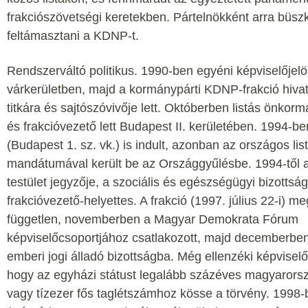
frakciószövetségi keretekben. Pártelnökként arra büszk
feltámasztani a KDNP-t.
Rendszerváltó politikus. 1990-ben egyéni képviselőjelöl
várkerületben, majd a kormánypárti KDNP-frakció hivat
titkára és sajtószóvivője lett. Októberben listás önkor
és frakcióvezető lett Budapest II. kerületében. 1994-b
(Budapest 1. sz. vk.) is indult, azonban az országos list
mandátumával került be az Országgyűlésbe. 1994-től 
testület jegyzője, a szociális és egészségügyi bizottság
frakcióvezető-helyettes. A frakció (1997. július 22-i) 
független, novemberben a Magyar Demokrata Fórum
képviselőcsoportjához csatlakozott, majd decemberben 
emberi jogi álladó bizottságba. Még ellenzéki képviselő
hogy az egyházi státust legalább százéves magyarorsz
vagy tízezer fős taglétszámhoz kösse a törvény. 1998-