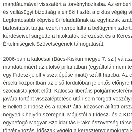
mandátumával visszatért a törvényhozásba. Az emberi 
és vallásügyi bizottság alelnöki tisztét a ciklus végéig vi
Legfontosabb képviselői feladatának az egyházak sz
biztosítását tartja, ezért interpellálta a belügyminisztert
kérdéseivel sürgette a hitoktatók bérezését és a Keres
Értelmiségiek Szövetségének támogatását.
2006-ban a kalocsai (Bács-Kiskun megye 7. sz.) válasz
mandátumáért az utolsó pillanatban (egyáltalán nem t
egy Fidesz-jelölt visszalépése miatt) szállt harcba. Az 
érseki központban az első fordulóban jelentős előnyre t
szocialista jelölt előtt. Kalocsa liberális polgármeste
javára történt visszaléptetése után sem forgott veszél
Emellett a Fidesz és a KDNP által közösen állított orsz
negyedik helyén szerepelt. Májustól a Fidesz- és a KD
egybefogó Magyar Szolidaritás Frakciószövetség társe
törvényhozási időszak végéig a kereszténydemokrata 