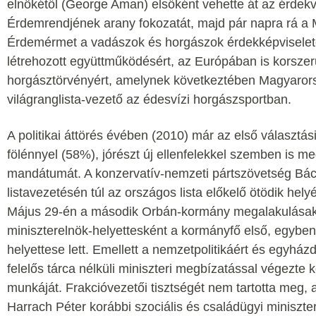
elnökétől (George Aman) elsőként vehette át az érdek
Érdemrendjének arany fokozatát, majd pár napra rá
Érdemérmet a vadászok és horgászok érdekképviselete
létrehozott együttműködésért, az Európában is korsze
horgásztörvényért, amelynek következtében Magyaror
világranglista-vezető az édesvízi horgászsportban.
A politikai áttörés évében (2010) már az első választás
fölénnyel (58%), jórészt új ellenfelekkel szemben is m
mandátumát. A konzervatív-nemzeti pártszövetség Bá
listavezetésén túl az országos lista előkelő ötödik helyé
Május 29-én a második Orbán-kormány megalakulása
miniszterelnök-helyettesként a kormányfő első, egyben
helyettese lett. Emellett a nemzetpolitikáért és egyház
felelős tárca nélküli miniszteri megbízatással végezte 
munkáját. Frakcióvezetői tisztségét nem tartotta meg, 
Harrach Péter korábbi szociális és családügyi miniszter