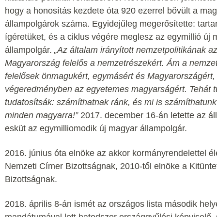
hogy a honosítás kezdete óta 920 ezerrel bővült a ma
állampolgárok száma. Egyidejűleg megerősítette: tartan
ígéretüket, és a ciklus végére meglesz az egymillió új
állampolgár.
„Az általam irányított nemzetpolitikának a
Magyarország felelős a nemzetrészekért. Ám a nemzet
felelősek önmagukért, egymásért és Magyarországért,
végeredményben az egyetemes magyarságért. Tehát t
tudatosítsák: számíthatnak ránk, és mi is számíthatun
minden magyarra!”
2017. december 16-án letette az á
esküt az egymilliomodik új magyar állampolgár.
2016. június óta elnöke az akkor kormányrendelettel éle
Nemzeti Címer Bizottságnak, 2010-től elnöke a Kitünte
Bizottságnak.
2018. április 8-án ismét az országos lista második hely