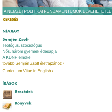
A NEMZETPOLITIKAI FUNDAMENTUMOK ELVEHETETLE
NÉVJEGY
Semjén Zsolt
Teológus, szociológus
Nős, három gyermek édesapja
A KDNP elnöke
tovább Semjén Zsolt életrajzához
Curriculum Vitae in English
ÍRÁSOK
Beszédek
Könyvek