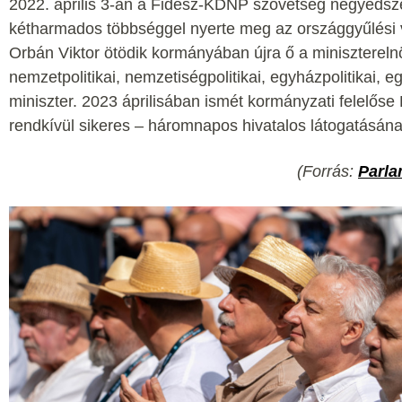
2022. április 3-án a Fidesz-KDNP szövetség negyedsze
kétharmados többséggel nyerte meg az országgyűlési 
Orbán Viktor ötödik kormányában újra ő a minisztereln
nemzetpolitikai, nemzetiségpolitikai, egyházpolitikai, 
miniszter. 2023 áprilisában ismét kormányzati felelőse
rendkívül sikeres – háromnapos hivatalos látogatásána
(Forrás:
Parla