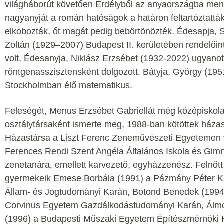
világháborút követően Erdélyből az anyaországba men
nagyanyját a román hatóságok a határon feltartóztatták
elkobozták, őt magát pedig bebörtönözték. Édesapja, 
Zoltán (1929–2007) Budapest II. kerületében rendelőint
volt, Édesanyja, Niklász Erzsébet (1932-2022) ugyanot
röntgenasszisztensként dolgozott. Bátyja, György (195
Stockholmban élő matematikus.
Feleségét, Menus Erzsébet Gabriellát még középiskola
osztálytársaként ismerte meg, 1988-ban kötöttek háza
Házastársa a Liszt Ferenc Zeneművészeti Egyetemen v
Ferences Rendi Szent Angéla Általános Iskola és Gim
zenetanára, emellett karvezető, egyházzenész. Felnőtt
gyermekeik Emese Borbála (1991) a Pázmány Péter K
Állam- és Jogtudományi Karán, Botond Benedek (1994
Corvinus Egyetem Gazdálkodástudományi Karán, Álm
(1996) a Budapesti Műszaki Egyetem Építészmérnöki K