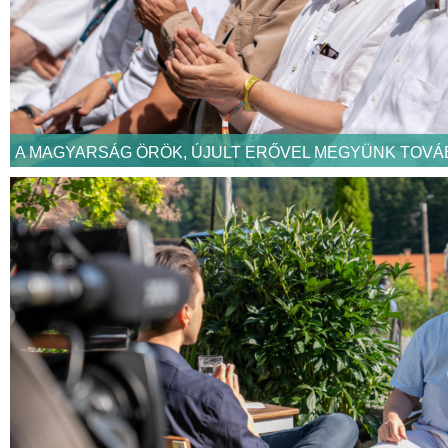
A MAGYARSÁG ÖRÖK, ÚJULT ERŐVEL MEGYÜNK TOVÁ