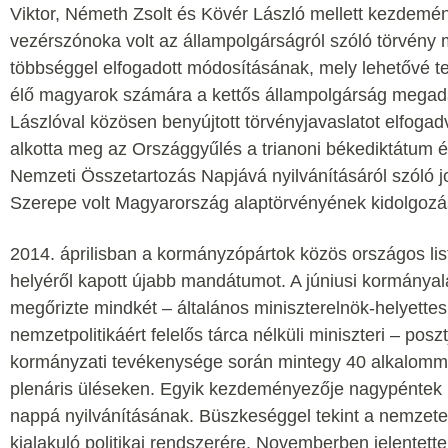
Viktor, Németh Zsolt és Kövér László mellett kezdemé
vezérszónoka volt az állampolgárságról szóló törvény
többséggel elfogadott módosításának, mely lehetővé tet
élő magyarok számára a kettős állampolgárság megad
Lászlóval közösen benyújtott törvényjavaslatot elfoga
alkotta meg az Országgyűlés a trianoni békediktátum é
Nemzeti Összetartozás Napjává nyilvánításáról szóló j
Szerepe volt Magyarország alaptörvényének kidolgoz
2014. áprilisban a kormányzópártok közös országos li
helyéről kapott újabb mandátumot. A júniusi kormányal
megőrizte mindkét – általános miniszterelnök-helyettes
nemzetpolitikáért felelős tárca nélküli miniszteri – posz
kormányzati tevékenysége során mintegy 40 alkalommal
plenáris üléseken. Egyik kezdeményezője nagypéntek
nappá nyilvánításának. Büszkeséggel tekint a nemzete
kialakuló politikai rendszerére. Novemberben jelentette