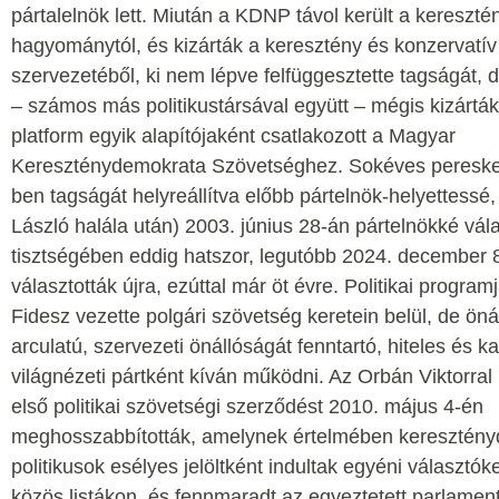
pártalelnök lett. Miután a KDNP távol került a kereszt
hagyománytól, és kizárták a keresztény és konzervatív
szervezetéből, ki nem lépve felfüggesztette tagságát, de
– számos más politikustársával együtt – mégis kizárták
platform egyik alapítójaként csatlakozott a Magyar
Kereszténydemokrata Szövetséghez. Sokéves pereske
ben tagságát helyreállítva előbb pártelnök-helyettessé
László halála után) 2003. június 28-án pártelnökké vála
tisztségében eddig hatszor, legutóbb 2024. december 8
választották újra, ezúttal már öt évre. Politikai programj
Fidesz vezette polgári szövetség keretein belül, de önáll
arculatú, szervezeti önállóságát fenntartó, hiteles és k
világnézeti pártként kíván működni. Az Orbán Viktorral 
első politikai szövetségi szerződést 2010. május 4-én
meghosszabbították, amelynek értelmében keresztén
politikusok esélyes jelöltként indultak egyéni választó
közös listákon, és fennmaradt az egyeztetett parlamen