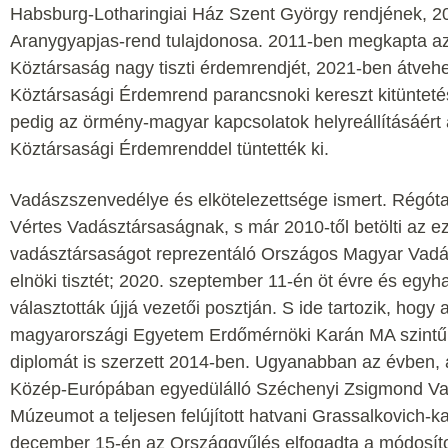
Habsburg-Lotharingiai Ház Szent György rendjének, 20
Aranygyapjas-rend tulajdonosa. 2011-ben megkapta a
Köztársaság nagy tiszti érdemrendjét, 2021-ben átvehe
Köztársasági Érdemrend parancsnoki kereszt kitünteté
pedig az örmény-magyar kapcsolatok helyreállításáér
Köztársasági Érdemrenddel tüntették ki.
Vadászszenvedélye és elkötelezettsége ismert. Régóta
Vértes Vadásztársaságnak, s már 2010-től betölti az e
vadásztársaságot reprezentáló Országos Magyar Vadá
elnöki tisztét; 2020. szeptember 11-én öt évre és egy
választották újjá vezetői posztján. S ide tartozik, hogy
magyarországi Egyetem Erdőmérnöki Karán MA szintű
diplomát is szerzett 2014-ben. Ugyanabban az évben, 
Közép-Európában egyedülálló Széchenyi Zsigmond Va
Múzeumot a teljesen felújított hatvani Grassalkovich-k
december 15-én az Országgyűlés elfogadta a módosíto