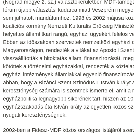
(Nógrád megye 2. sz.) választókerületben MDF-támogatá
fórum újabb választási kudarca miatt Veszprém megyei
sem juthatott mandátumhoz. 1998 és 2002 májusa közö
koalíciós kormány Nemzeti Kulturális Örökség Miniszt
helyettes államtitkári rangú, egyházi ügyekért felelős ve
Ebben az időszakban szerveztek nemzetközi egyházi c
Magyarországon, rendezték a vitákat az Apostoli Szent
visszaállították a hitoktatás állami finanszírozását, me
kötöttek a történelmi egyházakkal, rendezték a közfelad
egyházi intézmények államiakkal egyenlő finanszírozás
abban, hogy a Bizánci Szent Szinódus I. István királyt 
kereszténység számára is szentnek ismerte el, amit a
egyházpolitika legnagyobb sikerének tart, hiszen az 1
egyházszakadás óta István király az egyetlen közös sze
nyugati kereszténységnek.
2002-ben a Fidesz-MDF közös országos listájáról szer