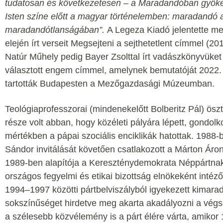
tudatosan és következetesen – a Maradandóban gyöke
Isten színe előtt a magyar történelemben: maradandó a
maradandótlanságában”.
A Legeza Kiadó jelentette me
elején írt verseit Megsejteni a sejthetetlent címmel (2
Natúr Műhely pedig Bayer Zsolttal írt vadászkönyvüket
választott engem címmel, amelynek bemutatóját 2022.
tartották Budapesten a Mezőgazdasági Múzeumban.
Teológiaprofesszorai (mindenekelőtt Bolberitz Pál) ös
része volt abban, hogy közéleti pályára lépett, gondolk
mértékben a pápai szociális enciklikák hatottak. 1988
Sándor invitálását követően csatlakozott a Márton Ár
1989-ben alapítója a Kereszténydemokrata Néppártnak
országos fegyelmi és etikai bizottság elnökeként intéző
1994–1997 közötti pártbelviszályból igyekezett kimarad
sokszínűséget hirdetve meg akarta akadályozni a végs
a szélesebb közvélemény is a párt élére várta, amikor