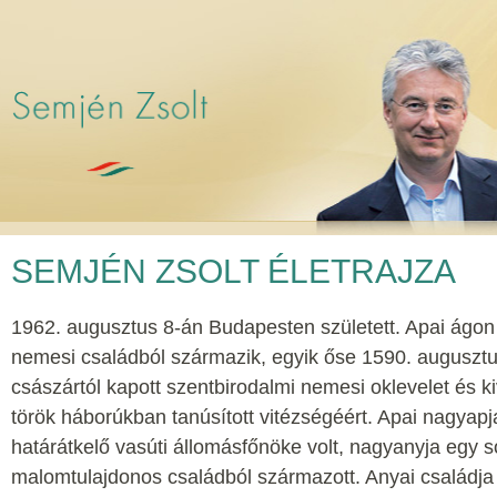
SEMJÉN ZSOLT ÉLETRAJZA
1962. augusztus 8-án Budapesten született. Apai ágon 
nemesi családból származik, egyik őse 1590. augusztus
császártól kapott szentbirodalmi nemesi oklevelet és k
török háborúkban tanúsított vitézségéért. Apai nagya
határátkelő vasúti állomásfőnöke volt, nagyanyja egy 
malomtulajdonos családból származott. Anyai családja