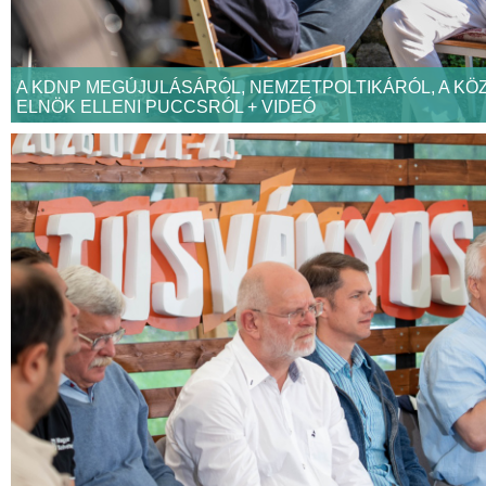
A KDNP MEGÚJULÁSÁRÓL, NEMZETPOLTIKÁRÓL, A KÖ
ELNÖK ELLENI PUCCSRÓL + VIDEÓ