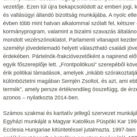
vezetője. Ezen túl újra bekapcsolódott az emberi jogi, k
és vallásügyi állandó bizottság munkájába. A nyolc elle
évben több mint hatvan alkalommal szólalt fel, kétszer 
kormányprogram, valamint a bizalmi szavazás általáno
mondott vezérszónoklatot. Parlamenti vitanapot kezde
személyi jövedelemadó helyett választható családi jö
érdekében. Pártelnök-frakcióvezetőként a napirend előtti
egyik főszereplője lett. „Frontpolitikusi” szerepéből k
érik politikai támadások, amelyek „inkább szórakoztatj
különböztetni magában Semjén Zsoltot, és azt, ami ebbő
termék”, amely persze értékrendileg összefügg, de ér
azonos – nyilatkozta 2014-ben.
Számos szakmai és karitatív jellegű szervezet munkájá
Egyházi munkáját a Magyar Katolikus Püspöki Kar 19
Ecclesia Hungariae kitüntetéssel jutalmazta. 1997-be