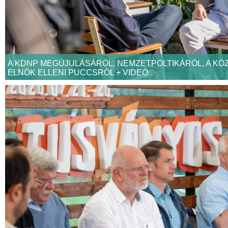
A KDNP MEGÚJULÁSÁRÓL, NEMZETPOLTIKÁRÓL, A KÖ
ELNÖK ELLENI PUCCSRÓL + VIDEÓ