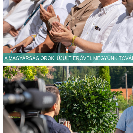
A MAGYARSÁG ÖRÖK, ÚJULT ERŐVEL MEGYÜNK TOVÁ