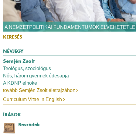
A NEMZETPOLITIKAI FUNDAMENTUMOK ELVEHETETLE
NÉVJEGY
Semjén Zsolt
Teológus, szociológus
Nős, három gyermek édesapja
A KDNP elnöke
tovább Semjén Zsolt életrajzához
Curriculum Vitae in English
ÍRÁSOK
Beszédek