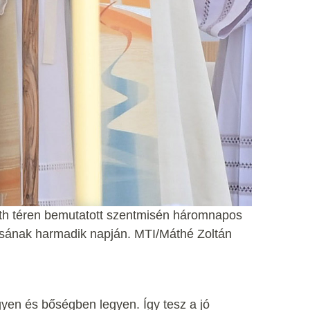
th téren bemutatott szentmisén háromnapos
ásának harmadik napján. MTI/Máthé Zoltán
gyen és bőségben legyen. Így tesz a jó