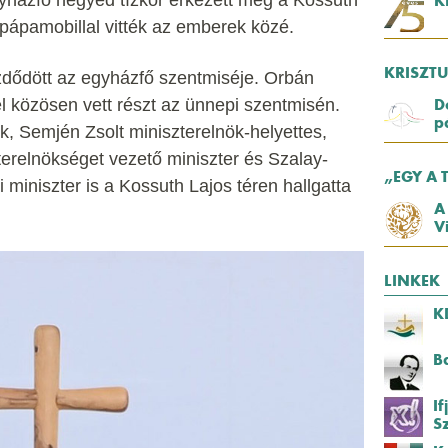
K
ú pápamobillal vitték az emberek közé.
KRISZT
ezdődött az egyházfő szentmiséje. Orbán
el közösen vett részt az ünnepi szentmisén.
D
p
k, Semjén Zsolt miniszterelnök-helyettes,
erelnökséget vezető miniszter és Szalay-
„EGY A 
miniszter is a Kossuth Lajos téren hallgatta
A
V
LINKEK
K
B
I
S