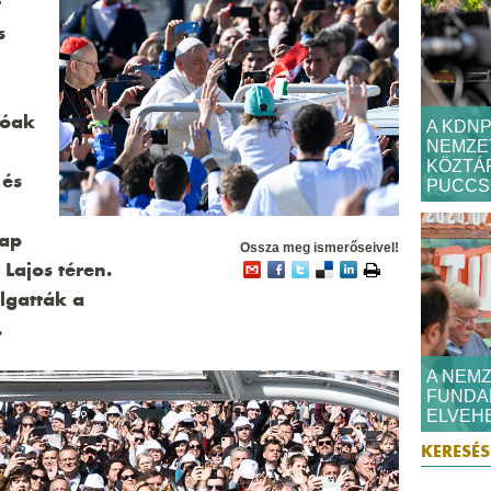
t
s
dóak
A KDN
NEMZET
KÖZTÁR
 és
PUCCSR
nap
Ossza meg ismerőseivel!
 Lajos téren.
llgatták a
.
A NEMZ
FUNDA
ELVEHE