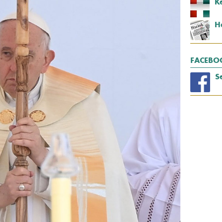
K
H
FACEBO
S