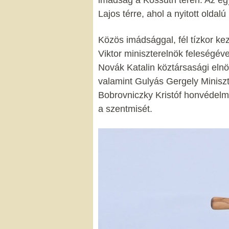
Lajos térre, ahol a nyitott oldal
Közös imádsággal, fél tízkor k
Viktor miniszterelnök feleségév
Novák Katalin köztársasági elnö
valamint Gulyás Gergely Miniszt
Bobrovniczky Kristóf honvédelmi 
a szentmisét.