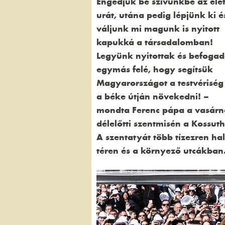
Engedjük be szívünkbe az éle
urát, utána pedig lépjünk ki é
váljunk mi magunk is nyitott
kapukká a társadalomban!
Legyünk nyitottak és befoga
egymás felé, hogy segítsük
Magyarországot a testvériség
a béke útján növekedni! –
mondta Ferenc pápa a vasár
délelőtti szentmisén a Kossuth
A szentatyát több tízezren ha
téren és a környező utcákban