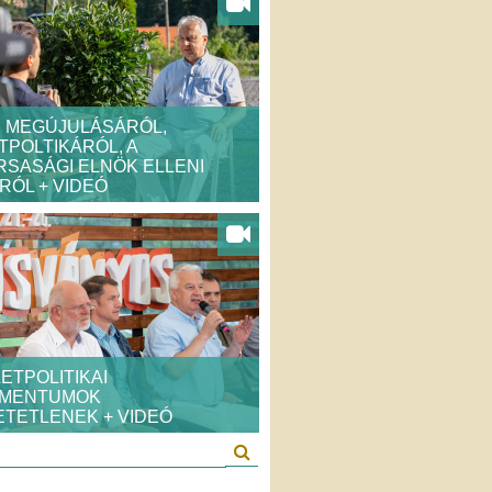
P MEGÚJULÁSÁRÓL,
POLTIKÁRÓL, A
SASÁGI ELNÖK ELLENI
ÓL + VIDEÓ
ETPOLITIKAI
MENTUMOK
TETLENEK + VIDEÓ