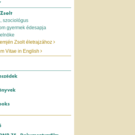
Y
Zsolt
, szociológus
rom gyermek édesapja
elnöke
emjén Zsolt életrajzához
um Vitae in English
eszédek
önyvek
ooks
5