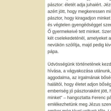
pásztor: életét adja juhaiért. Jé
azért jött, hogy megkeressen min
pásztor, hogy kiragadjon minket 
és végtelen gyengédséggel szeret
Ő gyermekeivé tett minket. Szem
két cselekedeténél, amelyeket az
nevükön szólítja, majd pedig kiv
pápa.
Üdvösségünk történetének kezde
hívása, a vágyakozása utánunk, 
aggodalma, az irgalmának bőség
haláltól, hogy életet adjon bősé
emberiség jó pásztoraként jött
minket” – hangoztatta Ferenc pá
emlékezhetünk meg Jézus szerete
amikor még távol voltunk tőle.