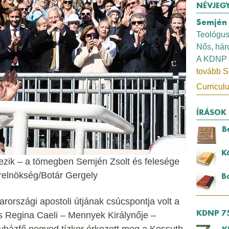
NÉVJEG
Semjén 
Teológus
Nős, há
A KDNP 
tovább S
Curricul
ÍRÁSOK
B
K
kezik – a tömegben Semjén Zsolt és felesége
erelnökség/Botár Gergely
B
rszági apostoli útjának csúcspontja volt a
KDNP 7
és Regina Caeli – Mennyek Királynője –
yházfő negyed tízkor érkezett meg a Kossuth