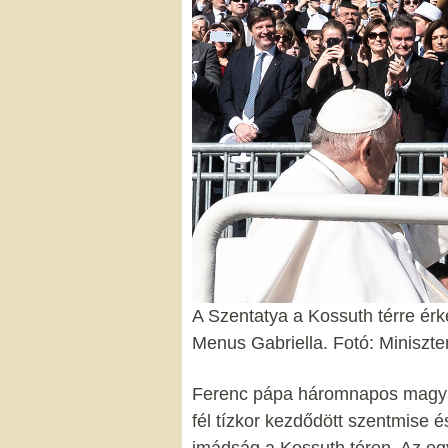
A Szentatya a Kossuth térre ér
Menus Gabriella. Fotó: Miniszt
Ferenc pápa háromnapos magyaro
fél tízkor kezdődött szentmise 
imádság a Kossuth téren. Az eg