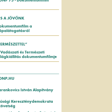
DNP 75 - Dokumentumfilm
US A JÖVŐNK
okumentumfilm a
ápalátogatásról
TERMÉSZETTEL”
 Vadászati és Természeti
ilágkiállítás dokumentumfilmje
DNP.HU
arankovics István Alapítvány
fjúsági Kereszténydemokrata
zövetség