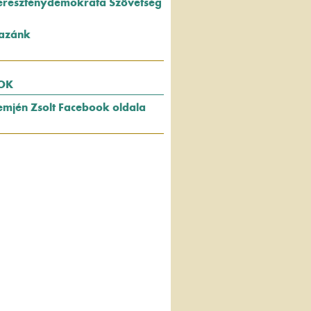
ereszténydemokrata Szövetség
azánk
OK
emjén Zsolt Facebook oldala