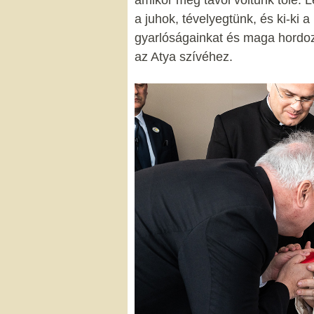
a juhok, tévelyegtünk, és ki-ki 
gyarlóságainkat és maga hordozt
az Atya szívéhez.