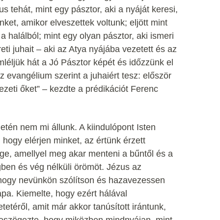
zus tehát, mint egy pásztor, aki a nyáját keresi,
ket, amikor elveszettek voltunk; eljött mint
a halálból; mint egy olyan pásztor, aki ismeri
i juhait – aki az Atya nyájába vezetett és az
léljük hát a Jó Pásztor képét és időzzünk el
 evangélium szerint a juhaiért tesz: először
ezeti őket” – kezdte a prédikációt Ferenc
tén nem mi állunk. A kiindulópont Isten
hogy elérjen minket, az értünk érzett
e, amellyel meg akar menteni a bűntől és a
gben és vég nélküli örömöt. Jézus az
, hogy nevünkön szólítson és hazavezessen
pa. Kiemelte, hogy ezért hálával
téről, amit már akkor tanúsított irántunk,
 Leszögezte, hogy miközben mindnyájan, mint